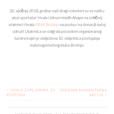
20. siječnja 2018. godine naši dragi volonteri su se našli u
ulozi sportaša! Hvala Udruzi mladih Ahape na odličnoj
utakmici i hvala
MNK Brotnjo
na pozivu i na donaciji našoj
udruzi!
Utakmica se odigrala povodom organiziranog
turnira kojim je obilježena 10. obljetnica postojanja
malonogometnog kluba Brotnjo.
<
HVALA ŽUPLJANIMA ZA
USKRSNA HUMANITARNA
POTPORU
AKCIJA
>