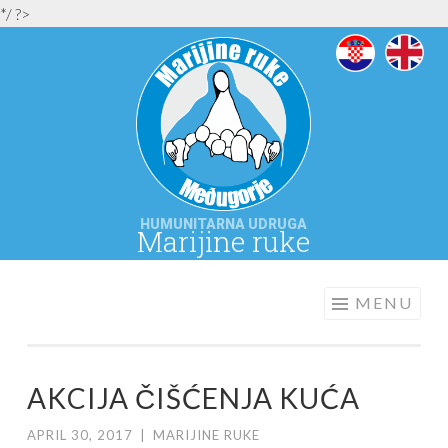
*/ ?>
HUMUNITARNA UDRUGA
Marijine ruke
MEĐUGORJE
MARIJINE
MENU
RUKE
AKCIJA ČIŠĆENJA KUĆA
APRIL 30, 2017
|
MARIJINE RUKE